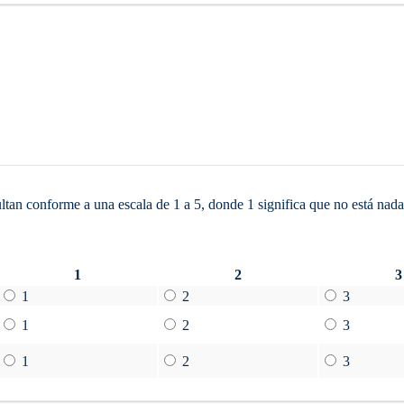
ultan conforme a una escala de 1 a 5, donde 1 significa que no está nad
1
2
3
1
2
3
1
2
3
1
2
3