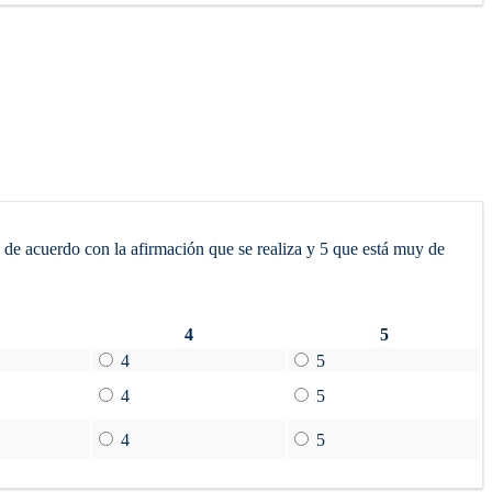
a de acuerdo con la afirmación que se realiza y 5 que está muy de
4
5
4
5
4
5
4
5