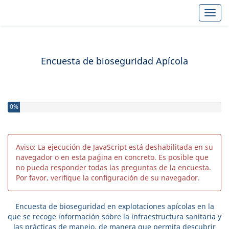
Toggl
Encuesta de bioseguridad Apícola
Ha completado el 0% de esta encuesta
0%
Aviso: La ejecución de JavaScript está deshabilitada en su
navegador o en esta paǵina en concreto. Es posible que
no pueda responder todas las preguntas de la encuesta.
Por favor, verifique la configuración de su navegador.
Encuesta de bioseguridad en explotaciones apícolas en la
que se recoge información sobre la infraestructura sanitaria y
las prácticas de manejo, de manera que permita descubrir