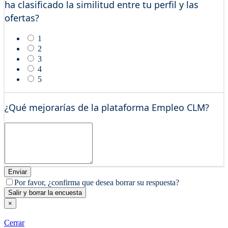
ha clasificado la similitud entre tu perfil y las
ofertas?
1
2
3
4
5
¿Qué mejorarías de la plataforma Empleo CLM?
Enviar
Por favor, ¿confirma que desea borrar su respuesta?
Salir y borrar la encuesta
×
Cerrar