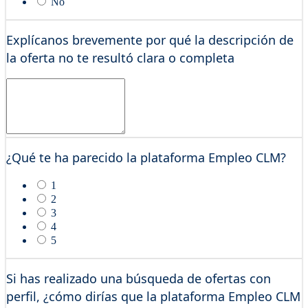
No
Explícanos brevemente por qué la descripción de
la oferta no te resultó clara o completa
¿Qué te ha parecido la plataforma Empleo CLM?
1
2
3
4
5
Si has realizado una búsqueda de ofertas con
perfil, ¿cómo dirías que la plataforma Empleo CLM