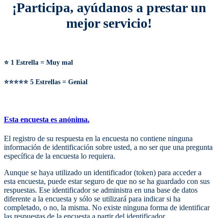
¡Participa, ayúdanos a prestar un
mejor servicio!
⭐
1 Estrella
= Muy mal
⭐⭐⭐⭐⭐
5 Estrellas = Genial
Esta encuesta es anónima.
El registro de su respuesta en la encuesta no contiene ninguna
información de identificación sobre usted, a no ser que una pregunta
específica de la encuesta lo requiera.
Aunque se haya utilizado un identificador (token) para acceder a
esta encuesta, puede estar seguro de que no se ha guardado con sus
respuestas. Ese identificador se administra en una base de datos
diferente a la encuesta y sólo se utilizará para indicar si ha
completado, o no, la misma. No existe ninguna forma de identificar
las respuestas de la encuesta a partir del identificador.