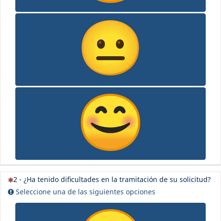
(Esta pregunta es obligatoria)
2 - ¿Ha tenido dificultades en la tramitación de su solicitud?
Seleccione una de las siguientes opciones