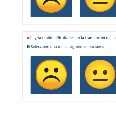
(Esta pregunta es obligatoria)
2 - ¿Ha tenido dificultades en la tramitación de su
Seleccione una de las siguientes opciones