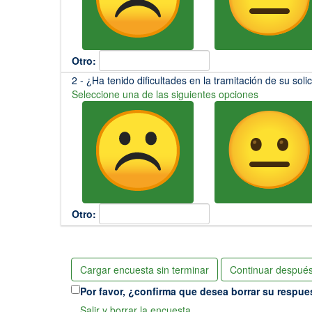
Otro:
(Esta pregunta es obligatoria)
2 - ¿Ha tenido dificultades en la tramitación de su soli
Seleccione una de las siguientes opciones
Otro:
Cargar encuesta sin terminar
Continuar despué
Por favor, ¿confirma que desea borrar su respue
Salir y borrar la encuesta