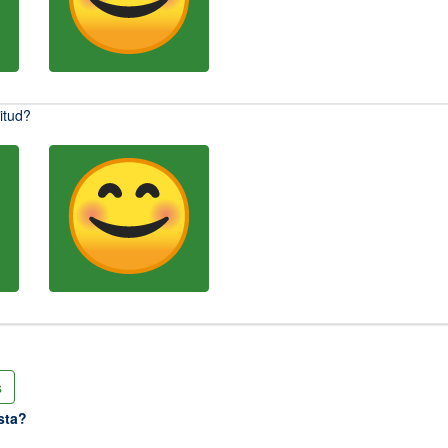
citud?
s
sta?