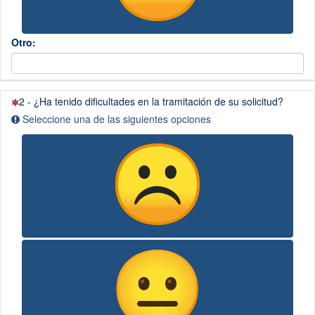
Otro:
(Esta
2 - ¿Ha tenido dificultades en la tramitación de su solicitud?
pregunta
Seleccione una de las siguientes opciones
es
obligatoria)