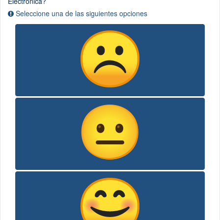
pregunta
Electrónica?
es
Seleccione una de las siguientes opciones
obligatoria)