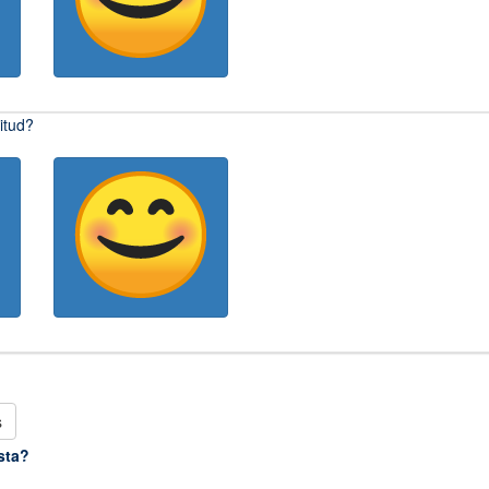
citud?
s
sta?