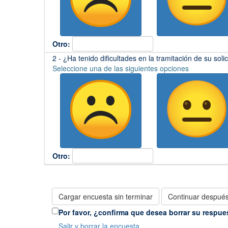
Otro:
(Esta
2 - ¿Ha tenido dificultades en la tramitación de su soli
pregunta
Seleccione una de las siguientes opciones
es
obligatoria)
Otro:
Cargar encuesta sin terminar
Continuar despué
Por favor, ¿confirma que desea borrar su respue
Salir y borrar la encuesta