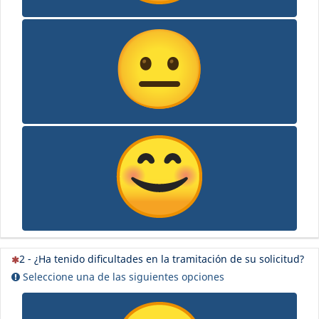
(Esta pregunta es obligatoria)
2 - ¿Ha tenido dificultades en la tramitación de su solicitud?
Seleccione una de las siguientes opciones