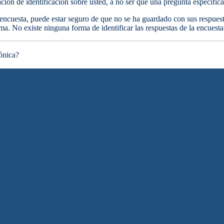
ción de identificación sobre usted, a no ser que una pregunta específica 
encuesta, puede estar seguro de que no se ha guardado con sus respuesta
ma. No existe ninguna forma de identificar las respuestas de la encuesta a
rónica?